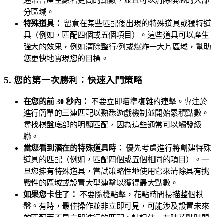
通常會產生顯著更高的點數，並且可以清除棋盤的大部
分區域。
特殊道具：
留意在某些匹配後出現的特殊道具或獨特道
具（例如，匹配四個或五個項目）。這些道具可以產生
強大的效果，例如清除整行/列或爆炸一大片區域，幫助
您更快地實現您的目標。
5. 您的第一次勝利：快速入門策略
在您的前 30 秒內：
不要立即瞄準複雜的連擊。專注於
進行簡單的三連匹配以熟悉遊戲機制並開始累積點數。
尋找棋盤底部的明顯匹配，因為這些通常可以觸發級
聯。
當您看到潛在的特殊道具時：
優先考慮進行將創建特殊
道具的匹配（例如，匹配四個或五個相同的項目）。一
旦您擁有特殊道具，嘗試策略性地使用它來清除具有挑
戰性的區域或設置大型連擊以獲得最大點數。
如果您卡住了：
不要隨機點擊，花點時間掃描整個棋
盤。有時，最佳操作並非立即可見，可能涉及設置未來