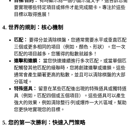
目標/目的：
有時顯示為一個小圖示或文字，這告訴您需
要實現哪些特定項目或條件才能完成關卡。專注於這些
目標以取得進展！
4. 世界的規則：核心機制
匹配：
要得分並清除棋盤，您通常需要水平或垂直匹配
三個或更多相同的項目（例如，顏色、形狀）。您一次
匹配的項目越多，您獲得的點數就越多！
連擊和連鎖：
當您快速連續進行多次匹配，或當單個匹
配觸發其他匹配的級聯時，您將創建連擊或連鎖。這些
通常會產生顯著更高的點數，並且可以清除棋盤的大部
分區域。
特殊道具：
留意在某些匹配後出現的特殊道具或獨特道
具（例如，匹配四個或五個項目）。這些道具可以產生
強大的效果，例如清除整行/列或爆炸一大片區域，幫助
您更快地實現您的目標。
5. 您的第一次勝利：快速入門策略