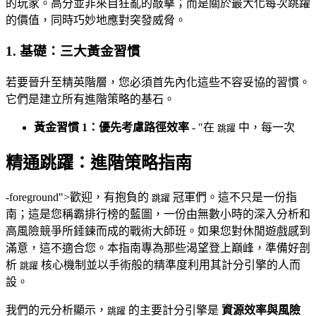
的玩家。高分並非來自狂亂的敲擊；而是關於最大化每次跳躍
的價值，同時巧妙地應對突發威脅。
1. 基礎：三大黃金習慣
若要晉升至精英階層，您必須首先內化這些不容妥協的習慣。
它們是建立所有進階策略的基石。
黃金習慣 1：優先考慮路徑效率
- "在
中，每一次
跳躍
精通跳躍：進階策略指南
-foreground">歡迎，有抱負的
冠軍們。這不只是一份指
跳躍
南；這是您稱霸排行榜的藍圖，一份由無數小時的深入分析和
高風險競爭所錘鍊而成的戰術大師班。如果您對休閒遊戲感到
滿意，這不適合您。本指南專為那些渴望登上巔峰，準備好剖
析
核心機制並以手術般的精準度利用其計分引擎的人而
跳躍
設。
我們的元分析顯示，
的主要計分引擎是
資源效率與風險
跳躍