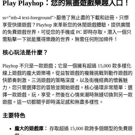
Play Playhop：您的無盡遊戲樂趣入口！
ss="mb-4 text-foreground">厭倦了無止盡的下載和註冊，只想
享受快速遊戲？Playhop 來革新您的休閒遊戲體驗，提供廣闊
的免費遊戲世界，可從您的手機或 PC 即時存取。潛入一個只
需點擊一下就能獲得樂趣的世界，無需任何附加條件！
核心玩法是什麼？
Playhop 不只是一款遊戲；它是一個擁有超過 15,000 款多樣化
線上遊戲的龐大遊樂場。從益智遊戲的複雜挑戰到動作遊戲的
快節奏刺激，三消遊戲的策略深度，以及街機經典的懷舊魅
力，您只需選擇您的冒險並開始遊戲。核心循環非常簡單：選
擇一款遊戲，玩，享受，然後在心情來潮時無縫切換到另一款
遊戲。這一切都關乎即時滿足感和無盡多樣性。
主要特色
龐大的遊戲庫：
存取超過 15,000 款跨多個類型的免費遊