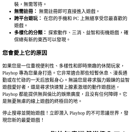
裝，無需等待。
無需註冊：
無需註冊即可直接進入遊戲。
跨平台遊玩：
在您的手機和 PC 上無縫享受您最喜歡的
遊戲。
多樣化的分類：
探索動作、三消、益智和街機遊戲，確
保總有新的東西可以發現。
您會愛上它的原因
如果您是一位重視便利性、多樣性和即時樂趣的休閒玩家，
Playhop 專為您量身打造。它非常適合那些短暫休息、漫長通
勤或在忙碌的一天后放鬆身心。無論您是尋求腦力鍛鍊的益智
遊戲愛好者，還是尋求快速腎上腺素激增的動作遊戲迷，
Playhop 都能提供無與倫比的娛樂廣度，且没有任何障碍。它
是無憂無慮的線上遊戲的終極目的地。
停止搜尋並開始遊戲！立即潛入 Playhop 的不可思議世界，發
現您新的最愛遊戲！