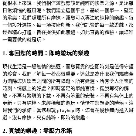
從根本上來說，我們相信遊戲應該是純粹的快樂之源，是遠離
日常煩惱的避風港。我們建立這個平台，基於一個單一、堅定
的承諾：我們處理所有摩擦，讓您可以專注於純粹的樂趣。每
一個設計選擇、每一項技術創新、我們託管的每一款遊戲，都
經過精心打造，旨在提供如此無縫、如此直觀的體驗，讓您唯
一需要做的就是玩。
1. 奪回您的時間：即時遊玩的樂趣
現代生活是一場無情的追逐，而您寶貴的空閒時刻是值得守護
的珍寶。我們了解每一秒都很重要。這就是為什麼我們竭盡全
力消除您與娛樂之間的所有障礙、所有延遲、所有令人沮喪的
時刻。情感上的好處？即時滿足的單純喜悅，擺脫等待的解
放。不再有繁瑣的下載，不再有笨重的安裝，不再有無休止的
更新。只有純粹、未經稀釋的遊玩，恰恰在您想要的時候。這
是我們的承諾：當您想玩
時，您會在幾秒鐘內進入遊
playhop
戲。沒有摩擦，只有純粹、即時的樂趣。
2. 真誠的樂趣：零壓力承諾