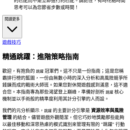
的匹配而不是立即進行的匹配。請記住，有時花點時間
思考可以為您節省步數或時間！
閱讀更多
遊戲技巧
精通跳躍：進階策略指南
歡迎，有抱負的
冠軍們。這不只是一份指南；這是您稱
跳躍
霸排行榜的藍圖，一份由無數小時的深入分析和高風險競爭所
錘鍊而成的戰術大師班。如果您對休閒遊戲感到滿意，這不適
合您。本指南專為那些渴望登上巔峰，準備好剖析
核心
跳躍
機制並以手術般的精準度利用其計分引擎的人而設。
我們的元分析顯示，
的主要計分引擎是
資源效率與風險
跳躍
管理
的結合。儘管遊戲外觀簡潔，但它巧妙地獎勵那些能夠
以最佳移動和深思熟慮的模式識別來管理有限的 "跳躍" 行動