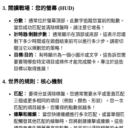
3. 閱讀戰場：您的螢幕 (HUD)
分數：
通常位於螢幕頂部，此數字追蹤您當前的點數。
當您成功匹配並清除棋盤時，請注意它增長！
計時器/剩餘步數：
通常顯示在頂部或底部，這表示您還
剩下多少時間或在遊戲結束前可以進行多少步。請密切
關注它以規劃您的策略！
目標/目的：
有時顯示為一個小圖示或文字，這告訴您需
要實現哪些特定項目或條件才能完成關卡。專注於這些
目標以取得進展！
4. 世界的規則：核心機制
匹配：
要得分並清除棋盤，您通常需要水平或垂直匹配
三個或更多相同的項目（例如，顏色、形狀）。您一次
匹配的項目越多，您獲得的點數就越多！
連擊和連鎖：
當您快速連續進行多次匹配，或當單個匹
配觸發其他匹配的級聯時，您將創建連擊或連鎖。這些