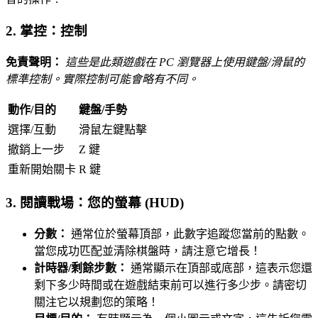
2. 掌控：控制
免責聲明：
這些是此類遊戲在 PC 瀏覽器上使用鍵盤/滑鼠的
標準控制。實際控制可能會略有不同。
動作/目的
鍵盤/手勢
選擇/互動
滑鼠左鍵點擊
撤銷上一步
Z 鍵
重新開始關卡
R 鍵
3. 閱讀戰場：您的螢幕 (HUD)
分數：
通常位於螢幕頂部，此數字追蹤您當前的點數。
當您成功匹配並清除棋盤時，請注意它增長！
計時器/剩餘步數：
通常顯示在頂部或底部，這表示您還
剩下多少時間或在遊戲結束前可以進行多少步。請密切
關注它以規劃您的策略！