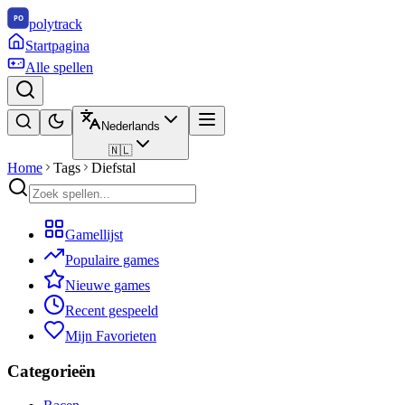
polytrack
Startpagina
Alle spellen
Nederlands
🇳🇱
Home
Tags
Diefstal
Gamellijst
Populaire games
Nieuwe games
Recent gespeeld
Mijn Favorieten
Categorieën