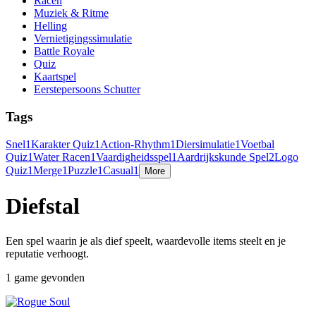
Racen
Muziek & Ritme
Helling
Vernietigingssimulatie
Battle Royale
Quiz
Kaartspel
Eerstepersoons Schutter
Tags
Snel
1
Karakter Quiz
1
Action-Rhythm
1
Diersimulatie
1
Voetbal
Quiz
1
Water Racen
1
Vaardigheidsspel
1
Aardrijkskunde Spel
2
Logo
Quiz
1
Merge
1
Puzzle
1
Casual
1
More
Diefstal
Een spel waarin je als dief speelt, waardevolle items steelt en je
reputatie verhoogt.
1 game gevonden