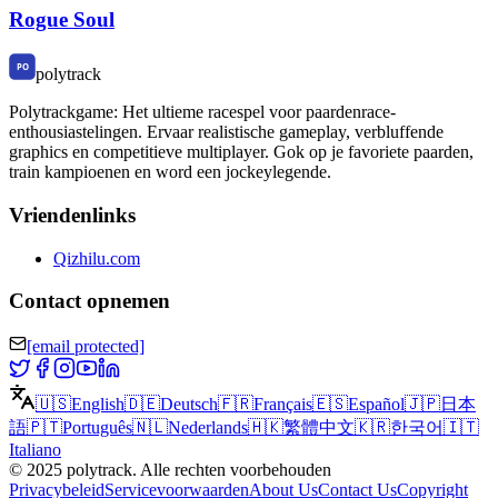
Rogue Soul
polytrack
Polytrackgame: Het ultieme racespel voor paardenrace-
enthousiastelingen. Ervaar realistische gameplay, verbluffende
graphics en competitieve multiplayer. Gok op je favoriete paarden,
train kampioenen en word een jockeylegende.
Vriendenlinks
Qizhilu.com
Contact opnemen
[email protected]
🇺🇸
English
🇩🇪
Deutsch
🇫🇷
Français
🇪🇸
Español
🇯🇵
日本
語
🇵🇹
Português
🇳🇱
Nederlands
🇭🇰
繁體中文
🇰🇷
한국어
🇮🇹
Italiano
©
2025
polytrack
.
Alle rechten voorbehouden
Privacybeleid
Servicevoorwaarden
About Us
Contact Us
Copyright