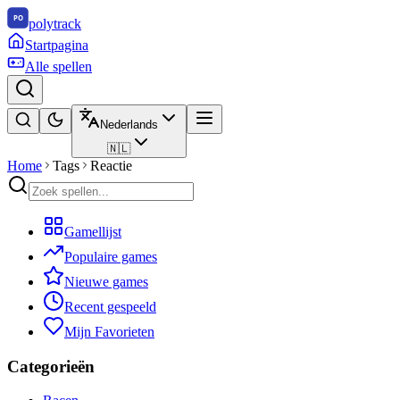
polytrack
Startpagina
Alle spellen
Nederlands
🇳🇱
Home
Tags
Reactie
Gamellijst
Populaire games
Nieuwe games
Recent gespeeld
Mijn Favorieten
Categorieën