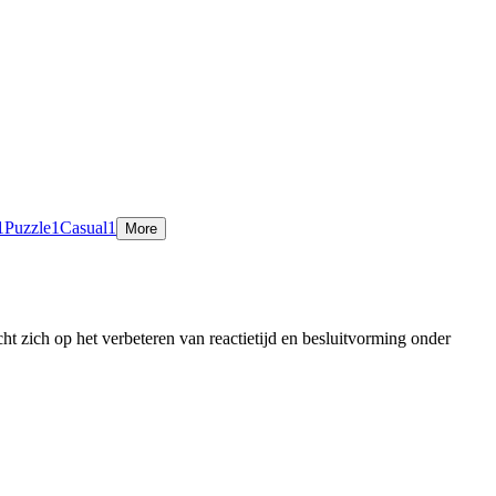
1
Puzzle
1
Casual
1
More
 zich op het verbeteren van reactietijd en besluitvorming onder