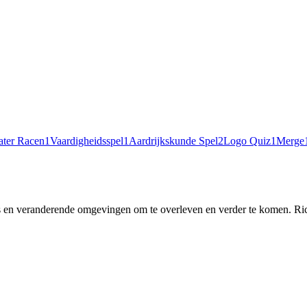
ter Racen
1
Vaardigheidsspel
1
Aardrijkskunde Spel
2
Logo Quiz
1
Merge
 en veranderende omgevingen om te overleven en verder te komen. Richt