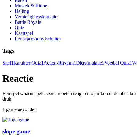
Racen
Muziek & Ritme
Helling
Vernietigingssimulatie
Battle Royale
Quiz
Kaartspel
Eerstepersoons Schutter
Tags
Snel
1
Karakter Quiz
1
Action-Rhythm
1
Diersimulatie
1
Voetbal Quiz
1
Wa
Reactie
Een spel waarin spelers snel moeten reageren op inkomende obstakels
druk.
1 game gevonden
slope game