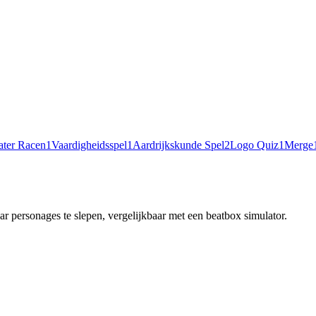
ter Racen
1
Vaardigheidsspel
1
Aardrijkskunde Spel
2
Logo Quiz
1
Merge
 personages te slepen, vergelijkbaar met een beatbox simulator.