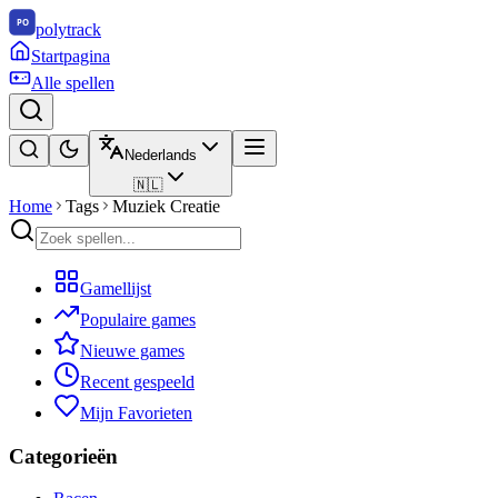
polytrack
Startpagina
Alle spellen
Nederlands
🇳🇱
Home
Tags
Muziek Creatie
Gamellijst
Populaire games
Nieuwe games
Recent gespeeld
Mijn Favorieten
Categorieën