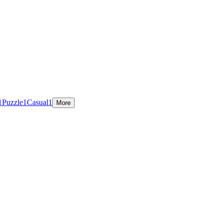
1
Puzzle
1
Casual
1
More