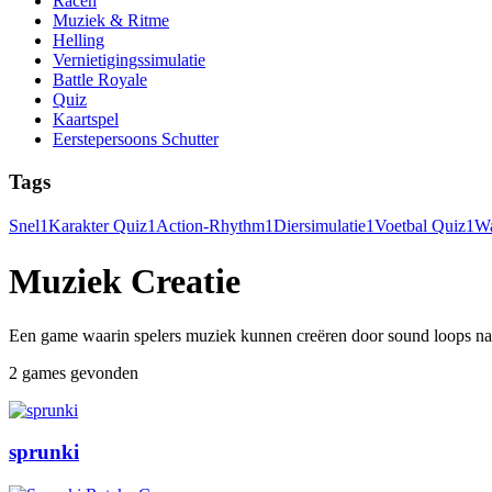
Racen
Muziek & Ritme
Helling
Vernietigingssimulatie
Battle Royale
Quiz
Kaartspel
Eerstepersoons Schutter
Tags
Snel
1
Karakter Quiz
1
Action-Rhythm
1
Diersimulatie
1
Voetbal Quiz
1
Wa
Muziek Creatie
Een game waarin spelers muziek kunnen creëren door sound loops naar
2 games gevonden
sprunki