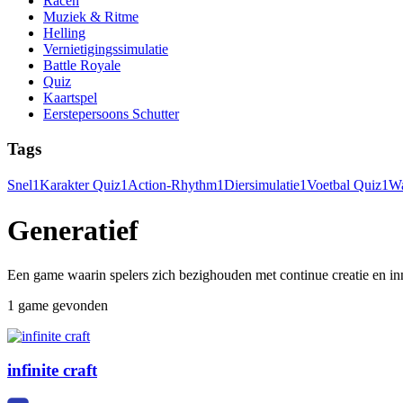
Racen
Muziek & Ritme
Helling
Vernietigingssimulatie
Battle Royale
Quiz
Kaartspel
Eerstepersoons Schutter
Tags
Snel
1
Karakter Quiz
1
Action-Rhythm
1
Diersimulatie
1
Voetbal Quiz
1
Wa
Generatief
Een game waarin spelers zich bezighouden met continue creatie en in
1 game gevonden
infinite craft