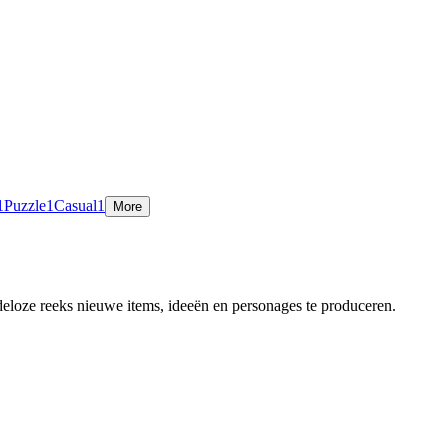
1
Puzzle
1
Casual
1
More
eloze reeks nieuwe items, ideeën en personages te produceren.