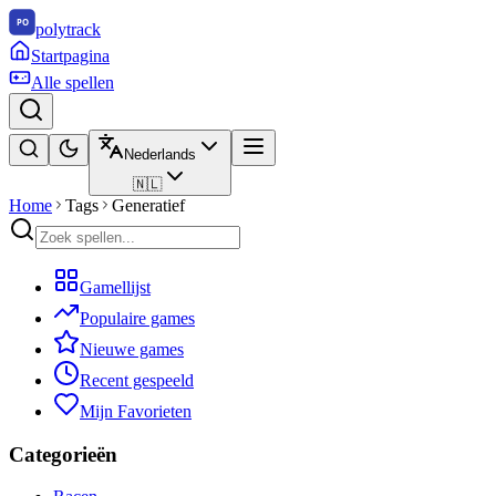
polytrack
Startpagina
Alle spellen
Nederlands
🇳🇱
Home
Tags
Generatief
Gamellijst
Populaire games
Nieuwe games
Recent gespeeld
Mijn Favorieten
Categorieën