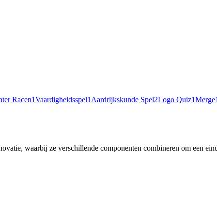
ter Racen
1
Vaardigheidsspel
1
Aardrijkskunde Spel
2
Logo Quiz
1
Merge
novatie, waarbij ze verschillende componenten combineren om een eind