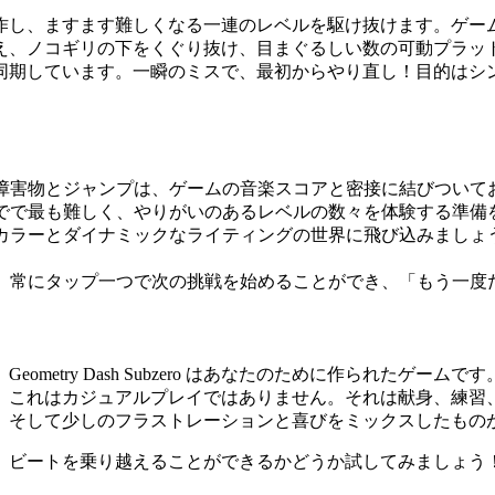
的なキューブを操作し、ますます難しくなる一連のレベルを駆け抜けま
え、ノコギリの下をくぐり抜け、目まぐるしい数の可動プラッ
同期しています。一瞬のミスで、最初からやり直し！目的はシ
障害物とジャンプは、ゲームの音楽スコアと密接に結びついて
でで最も難しく、やりがいのあるレベルの数々を体験する準備
カラーとダイナミックなライティングの世界に飛び込みましょ
、常にタップ一つで次の挑戦を始めることができ、「もう一度
metry Dash Subzero はあなたのために作られたゲ
。これはカジュアルプレイではありません。それは献身、練習
、そして少しのフラストレーションと喜びをミックスしたもの
界に飛び込み、ビートを乗り越えることができるかどうか試してみましょう