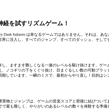
レイ：反射神経を試すリズムゲーム！
ry Dash Subzero は単なるゲームではありません。それ
世界に没入し、すべてのジャンプ、すべてのダッシュ、そして
的なキューブを操作し、ますます難しくなる一連のレベルを駆け抜けま
え、ノコギリの下をくぐり抜け、目まぐるしい数の可動プラッ
同期しています。一瞬のミスで、最初からやり直し！目的はシ
障害物とジャンプは、ゲームの音楽スコアと密接に結びついて
でで最も難しく、やりがいのあるレベルの数々を体験する準備