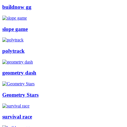
buildnow gg
slope game
polytrack
geometry dash
Geometry Stars
survival race