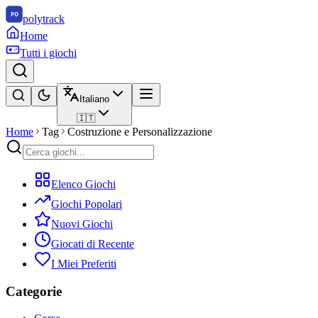
polytrack
Home
Tutti i giochi
Italiano
🇮🇹
Home
Tag
Costruzione e Personalizzazione
Elenco Giochi
Giochi Popolari
Nuovi Giochi
Giocati di Recente
I Miei Preferiti
Categorie