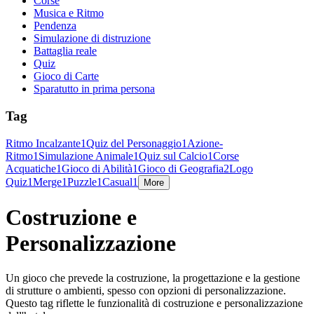
Corse
Musica e Ritmo
Pendenza
Simulazione di distruzione
Battaglia reale
Quiz
Gioco di Carte
Sparatutto in prima persona
Tag
Ritmo Incalzante
1
Quiz del Personaggio
1
Azione-
Ritmo
1
Simulazione Animale
1
Quiz sul Calcio
1
Corse
Acquatiche
1
Gioco di Abilità
1
Gioco di Geografia
2
Logo
Quiz
1
Merge
1
Puzzle
1
Casual
1
More
Costruzione e
Personalizzazione
Un gioco che prevede la costruzione, la progettazione e la gestione
di strutture o ambienti, spesso con opzioni di personalizzazione.
Questo tag riflette le funzionalità di costruzione e personalizzazione