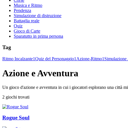
Corse
Musica e Ritmo
Pendenza
Simulazione di distruzione
Battaglia reale
Quiz
Gioco di Carte
Sparatutto in prima persona
Tag
Ritmo Incalzante
1
Quiz del Personaggio
1
Azione-Ritmo
1
Simulazione
Azione e Avventura
Un gioco d'azione e avventura in cui i giocatori esplorano una città mis
2 giochi trovati
Rogue Soul