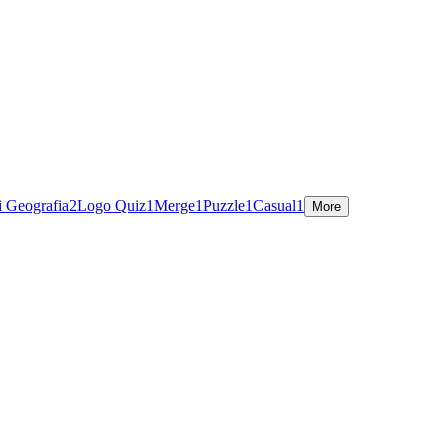
i Geografia
2
Logo Quiz
1
Merge
1
Puzzle
1
Casual
1
More