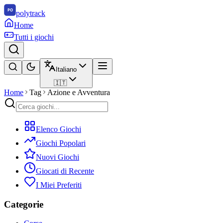
polytrack
Home
Tutti i giochi
Italiano
🇮🇹
Home
Tag
Azione e Avventura
Elenco Giochi
Giochi Popolari
Nuovi Giochi
Giocati di Recente
I Miei Preferiti
Categorie