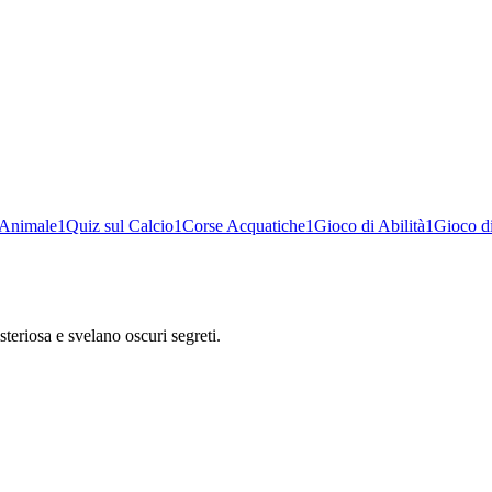
 Animale
1
Quiz sul Calcio
1
Corse Acquatiche
1
Gioco di Abilità
1
Gioco d
teriosa e svelano oscuri segreti.