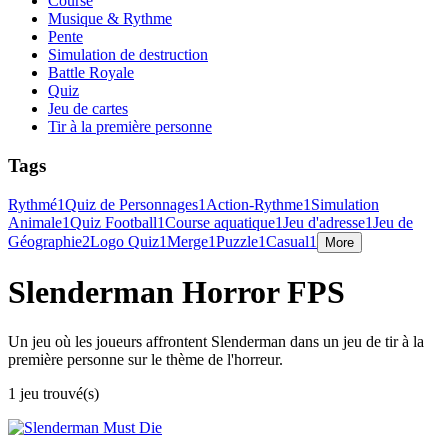
Course
Musique & Rythme
Pente
Simulation de destruction
Battle Royale
Quiz
Jeu de cartes
Tir à la première personne
Tags
Rythmé
1
Quiz de Personnages
1
Action-Rythme
1
Simulation
Animale
1
Quiz Football
1
Course aquatique
1
Jeu d'adresse
1
Jeu de
Géographie
2
Logo Quiz
1
Merge
1
Puzzle
1
Casual
1
More
Slenderman Horror FPS
Un jeu où les joueurs affrontent Slenderman dans un jeu de tir à la
première personne sur le thème de l'horreur.
1 jeu trouvé(s)