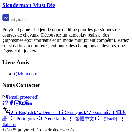
Slenderman Must Die
polytrack
Polytrackgame : Le jeu de course ultime pour les passionnés de
courses de chevaux. Découvrez un gameplay réaliste, des
graphismes époustouflants et un mode multijoueur compétitif. Pariez
sur vos chevaux préférés, entraînez des champions et devenez une
légende du jockey.
Liens Amis
Qizhilu.com
Nous Contacter
[email protected]
🇺🇸
English
🇩🇪
Deutsch
🇫🇷
Français
🇪🇸
Español
🇯🇵
日本
語
🇵🇹
Português
🇳🇱
Nederlands
🇭🇰
繁體中文
🇰🇷
한국어
🇮🇹
Italiano
©
2025
polytrack
.
Tous droits réservés