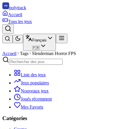
polytrack
Accueil
Tous les jeux
Français
🇫🇷
Accueil
Tags
Slenderman Horror FPS
Liste des jeux
Jeux populaires
Nouveaux jeux
Joués récemment
Mes Favoris
Catégories