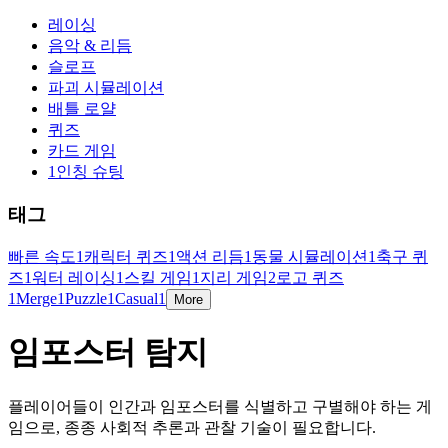
레이싱
음악 & 리듬
슬로프
파괴 시뮬레이션
배틀 로얄
퀴즈
카드 게임
1인칭 슈팅
태그
빠른 속도
1
캐릭터 퀴즈
1
액션 리듬
1
동물 시뮬레이션
1
축구 퀴
즈
1
워터 레이싱
1
스킬 게임
1
지리 게임
2
로고 퀴즈
1
Merge
1
Puzzle
1
Casual
1
More
임포스터 탐지
플레이어들이 인간과 임포스터를 식별하고 구별해야 하는 게
임으로, 종종 사회적 추론과 관찰 기술이 필요합니다.