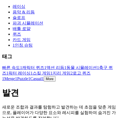
레이싱
음악 & 리듬
슬로프
파괴 시뮬레이션
배틀 로얄
퀴즈
카드 게임
1인칭 슈팅
태그
빠른 속도
1
캐릭터 퀴즈
1
액션 리듬
1
동물 시뮬레이션
1
축구 퀴
즈
1
워터 레이싱
1
스킬 게임
1
지리 게임
2
로고 퀴즈
1
Merge
1
Puzzle
1
Casual
1
More
발견
새로운 조합과 결과를 탐험하고 발견하는 데 초점을 맞춘 게임
으로, 플레이어가 다양한 요소와 레시피를 실험하여 숨겨진 가