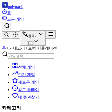
polytrack
홈
모든 게임
한국어
🇰🇷
홈
카테고리
트럭 시뮬레이션
전체 게임
인기 게임
새로운 게임
최근 플레이
내 즐겨찾기
카테고리