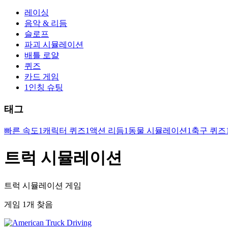
레이싱
음악 & 리듬
슬로프
파괴 시뮬레이션
배틀 로얄
퀴즈
카드 게임
1인칭 슈팅
태그
빠른 속도
1
캐릭터 퀴즈
1
액션 리듬
1
동물 시뮬레이션
1
축구 퀴즈
트럭 시뮬레이션
트럭 시뮬레이션 게임
게임 1개 찾음