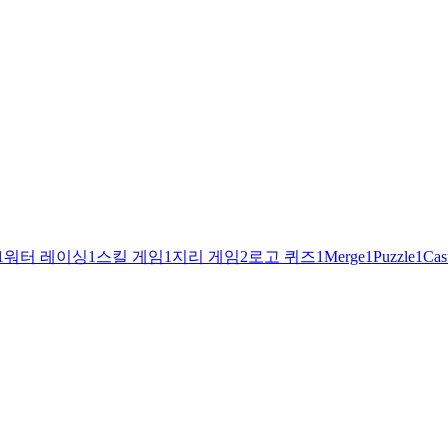
1
워터 레이싱
1
스킬 게임
1
지리 게임
2
로고 퀴즈
1
Merge
1
Puzzle
1
Cas