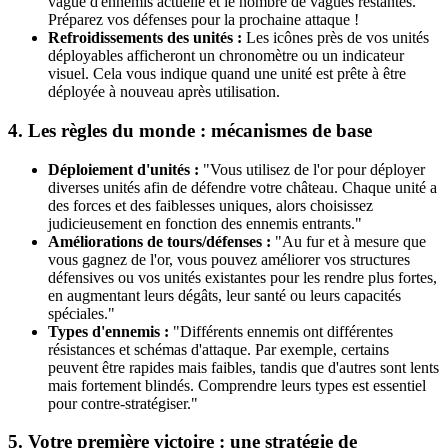
vague d'ennemis actuelle et le nombre de vagues restantes.
Préparez vos défenses pour la prochaine attaque !
Refroidissements des unités :
Les icônes près de vos unités
déployables afficheront un chronomètre ou un indicateur
visuel. Cela vous indique quand une unité est prête à être
déployée à nouveau après utilisation.
4. Les règles du monde : mécanismes de base
Déploiement d'unités :
"Vous utilisez de l'or pour déployer
diverses unités afin de défendre votre château. Chaque unité a
des forces et des faiblesses uniques, alors choisissez
judicieusement en fonction des ennemis entrants."
Améliorations de tours/défenses :
"Au fur et à mesure que
vous gagnez de l'or, vous pouvez améliorer vos structures
défensives ou vos unités existantes pour les rendre plus fortes,
en augmentant leurs dégâts, leur santé ou leurs capacités
spéciales."
Types d'ennemis :
"Différents ennemis ont différentes
résistances et schémas d'attaque. Par exemple, certains
peuvent être rapides mais faibles, tandis que d'autres sont lents
mais fortement blindés. Comprendre leurs types est essentiel
pour contre-stratégiser."
5. Votre première victoire : une stratégie de