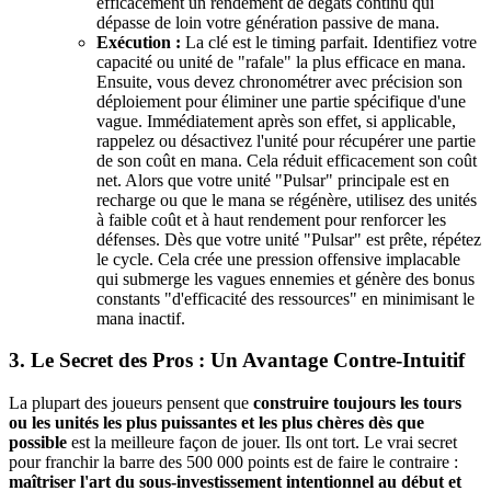
efficacement un rendement de dégâts continu qui
dépasse de loin votre génération passive de mana.
Exécution :
La clé est le timing parfait. Identifiez votre
capacité ou unité de "rafale" la plus efficace en mana.
Ensuite, vous devez chronométrer avec précision son
déploiement pour éliminer une partie spécifique d'une
vague. Immédiatement après son effet, si applicable,
rappelez ou désactivez l'unité pour récupérer une partie
de son coût en mana. Cela réduit efficacement son coût
net. Alors que votre unité "Pulsar" principale est en
recharge ou que le mana se régénère, utilisez des unités
à faible coût et à haut rendement pour renforcer les
défenses. Dès que votre unité "Pulsar" est prête, répétez
le cycle. Cela crée une pression offensive implacable
qui submerge les vagues ennemies et génère des bonus
constants "d'efficacité des ressources" en minimisant le
mana inactif.
3. Le Secret des Pros : Un Avantage Contre-Intuitif
La plupart des joueurs pensent que
construire toujours les tours
ou les unités les plus puissantes et les plus chères dès que
possible
est la meilleure façon de jouer. Ils ont tort. Le vrai secret
pour franchir la barre des 500 000 points est de faire le contraire :
maîtriser l'art du sous-investissement intentionnel au début et