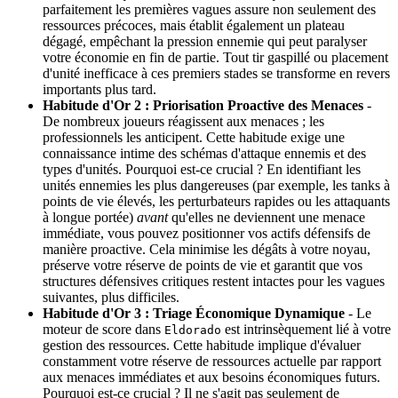
parfaitement les premières vagues assure non seulement des
ressources précoces, mais établit également un plateau
dégagé, empêchant la pression ennemie qui peut paralyser
votre économie en fin de partie. Tout tir gaspillé ou placement
d'unité inefficace à ces premiers stades se transforme en revers
importants plus tard.
Habitude d'Or 2 : Priorisation Proactive des Menaces
-
De nombreux joueurs réagissent aux menaces ; les
professionnels les anticipent. Cette habitude exige une
connaissance intime des schémas d'attaque ennemis et des
types d'unités. Pourquoi est-ce crucial ? En identifiant les
unités ennemies les plus dangereuses (par exemple, les tanks à
points de vie élevés, les perturbateurs rapides ou les attaquants
à longue portée)
avant
qu'elles ne deviennent une menace
immédiate, vous pouvez positionner vos actifs défensifs de
manière proactive. Cela minimise les dégâts à votre noyau,
préserve votre réserve de points de vie et garantit que vos
structures défensives critiques restent intactes pour les vagues
suivantes, plus difficiles.
Habitude d'Or 3 : Triage Économique Dynamique
- Le
moteur de score dans
est intrinsèquement lié à votre
Eldorado
gestion des ressources. Cette habitude implique d'évaluer
constamment votre réserve de ressources actuelle par rapport
aux menaces immédiates et aux besoins économiques futurs.
Pourquoi est-ce crucial ? Il ne s'agit pas seulement de