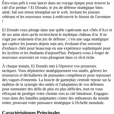
Êtes-vous prêt à vous lancer dans un voyage épique pour trouver la
cité d'or perdue ? El Dorado, le jeu de défense stratégique bien-
aimé, fait son retour triomphal sur le web, invitant les joueurs
vétérans et les nouveaux venus à redécouvrir le frisson de l'aventure
!
El Dorado vous plonge dans une quête captivante aux côtés d'Ace et
de ses amis alors qu'ils recherchent le mythique château d'or. Il ne
s'agit pas seulement d'un jeu de défense ; c'est une saga stratégique
qui captive les joueurs depuis sept ans, évoluant d'un souvenir
d'enfance chéri pour beaucoup en une expérience sophistiquée pour
les lycéens et les étudiants d'aujourd'hui. Préparez-vous à forger de
nouveaux souvenirs en vous plongeant dans ce récit riche.
À chaque instant, El Dorado met à l'épreuve vos prouesses
tactiques. Vous déploieriez stratégiquement vos unités, gérerez les
ressources et déchaînerez de puissantes compétences pour repousser
des vagues d'ennemis. La boucle de gameplay centrale repose sur la
maîtrise de la synergie des unités et l'adaptation de vos défenses
pour surmonter des défis de plus en plus difficiles, tout en vous
efforçant de protéger votre chemin vers la cité fabuleuse. Engagez-
vous dans des batailles palpitantes contre des utilisateurs du monde
entier, prouvant votre puissance stratégique à l'échelle mondiale.
Caractéristiques Principales