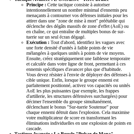
Principe :
Cette tactique consiste à autoriser
intentionnellement un nombre minimal d'ennemis peu
menaçants à contourner vos défenses initiales pour les
attirer dans une "zone de mise à mort" préétablie qui
déclenche des dégâts massifs de zone d'effet (AoE) ou
en chaîne, ce qui entraîne de multiples bonus de sur-
tuerie sur un seul écran dégagé.
Exécution :
Tout d'abord, identifiez les vagues avec
une forte densité d'unités à faible points de vie
mélangées à quelques unités à points de vie moyens.
Ensuite, créez stratégiquement une faiblesse temporaire
et calculée dans votre ligne de front, permettant à ces
ennemis spécifiques d'avancer plus que d'habitude.
Vous devez résister à l'envie de déployer des défenses à
cible unique. Enfin, lorsque le groupe ennemi est
parfaitement positionné, activez vos capacités ou unités
AoE les plus puissantes (par exemple, les frappes
d'artillerie, les structures défensives surchargées) pour
décimer l'ensemble du groupe simultanément,
déclenchant le bonus "Sur-tuerie Soutenue" pour
chaque ennemi détruit dans l'explosion. Cela maximise
votre multiplicateur de score en transformant les
éliminations individuelles en une explosion de points en
cascade.
Tactique Avancée : La Boucle "Pulsar de Mana"