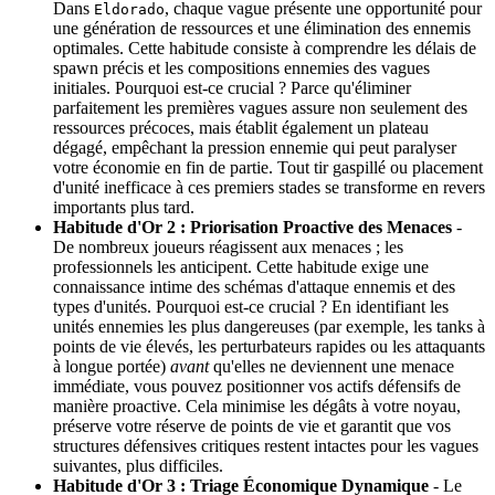
Dans
, chaque vague présente une opportunité pour
Eldorado
une génération de ressources et une élimination des ennemis
optimales. Cette habitude consiste à comprendre les délais de
spawn précis et les compositions ennemies des vagues
initiales. Pourquoi est-ce crucial ? Parce qu'éliminer
parfaitement les premières vagues assure non seulement des
ressources précoces, mais établit également un plateau
dégagé, empêchant la pression ennemie qui peut paralyser
votre économie en fin de partie. Tout tir gaspillé ou placement
d'unité inefficace à ces premiers stades se transforme en revers
importants plus tard.
Habitude d'Or 2 : Priorisation Proactive des Menaces
-
De nombreux joueurs réagissent aux menaces ; les
professionnels les anticipent. Cette habitude exige une
connaissance intime des schémas d'attaque ennemis et des
types d'unités. Pourquoi est-ce crucial ? En identifiant les
unités ennemies les plus dangereuses (par exemple, les tanks à
points de vie élevés, les perturbateurs rapides ou les attaquants
à longue portée)
avant
qu'elles ne deviennent une menace
immédiate, vous pouvez positionner vos actifs défensifs de
manière proactive. Cela minimise les dégâts à votre noyau,
préserve votre réserve de points de vie et garantit que vos
structures défensives critiques restent intactes pour les vagues
suivantes, plus difficiles.
Habitude d'Or 3 : Triage Économique Dynamique
- Le