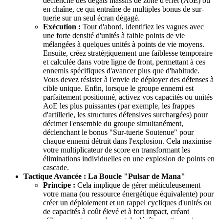
déclenche des dégâts massifs de zone d'effet (AoE) ou
en chaîne, ce qui entraîne de multiples bonus de sur-
tuerie sur un seul écran dégagé.
Exécution :
Tout d'abord, identifiez les vagues avec
une forte densité d'unités à faible points de vie
mélangées à quelques unités à points de vie moyens.
Ensuite, créez stratégiquement une faiblesse temporaire
et calculée dans votre ligne de front, permettant à ces
ennemis spécifiques d'avancer plus que d'habitude.
Vous devez résister à l'envie de déployer des défenses à
cible unique. Enfin, lorsque le groupe ennemi est
parfaitement positionné, activez vos capacités ou unités
AoE les plus puissantes (par exemple, les frappes
d'artillerie, les structures défensives surchargées) pour
décimer l'ensemble du groupe simultanément,
déclenchant le bonus "Sur-tuerie Soutenue" pour
chaque ennemi détruit dans l'explosion. Cela maximise
votre multiplicateur de score en transformant les
éliminations individuelles en une explosion de points en
cascade.
Tactique Avancée : La Boucle "Pulsar de Mana"
Principe :
Cela implique de gérer méticuleusement
votre mana (ou ressource énergétique équivalente) pour
créer un déploiement et un rappel cycliques d'unités ou
de capacités à coût élevé et à fort impact, créant