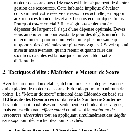
moteur de score dans
est intrinsèquement lié à votre
Eldorado
gestion des ressources. Cette habitude implique d'évaluer
constamment votre réserve de ressources actuelle par rapport
aux menaces immédiates et aux besoins économiques futurs.
Pourquoi est-ce crucial ? Il ne s'agit pas seulement de
dépenser de l'argent ; il s'agit d'une dépense optimale. Devez-
vous améliorer une tour existante pour des dégâts immédiats,
ou économiser pour une nouvelle unité plus puissante qui
rapportera des dividendes sur plusieurs vagues ? Savoir quand
investir massivement, quand retenir et quand faire des
sacrifices calculés est la marque d'un véritable maître
d'Eldorado.
2. Tactiques d'élite : Maîtriser le Moteur de Score
Avec les fondamentaux établis, débloquons les stratégies avancées
qui exploitent le moteur de score d'Eldorado pour un maximum de
points. Le "Moteur de score" principal dans Eldorado est basé sur
l'Efficacité des Ressources
combinée à
la Sur-tuerie Soutenue
.
Les points sont maximisés non seulement en éliminant les vagues,
mais en les éliminant
efficacement
en utilisant le
minimum de
ressources nécessaires
tout en appliquant simultanément des
dégâts
excessifs
pour déclencher des bonus cachés.
Tactique Avancée : L'Overdrive "Terre Brûlée"