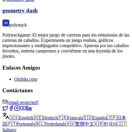
geometry dash
polytrack
Polytrackgame: El mejor juego de carreras para los entusiastas de las
carreras de caballos. Experimenta un juego realista, gráficos
impresionantes y multijugador competitivo. Apuesta por tus caballos
favoritos, entrena campeones y conviértete en una leyenda de los
jinetes.
Enlaces Amigos
Qizhilu.com
Contáctanos
[email protected]
🇺🇸
English
🇩🇪
Deutsch
🇫🇷
Français
🇪🇸
Español
🇯🇵
日本
語
🇵🇹
Português
🇳🇱
Nederlands
🇭🇰
繁體中文
🇰🇷
한국어
🇮🇹
Italiano