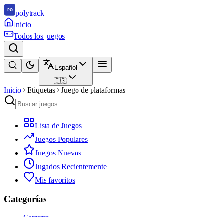
polytrack
Inicio
Todos los juegos
Español
🇪🇸
Inicio
Etiquetas
Juego de plataformas
Lista de Juegos
Juegos Populares
Juegos Nuevos
Jugados Recientemente
Mis favoritos
Categorías