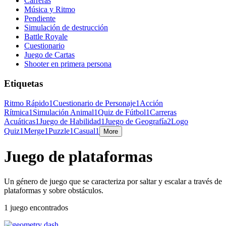
Carreras
Música y Ritmo
Pendiente
Simulación de destrucción
Battle Royale
Cuestionario
Juego de Cartas
Shooter en primera persona
Etiquetas
Ritmo Rápido
1
Cuestionario de Personaje
1
Acción
Rítmica
1
Simulación Animal
1
Quiz de Fútbol
1
Carreras
Acuáticas
1
Juego de Habilidad
1
Juego de Geografía
2
Logo
Quiz
1
Merge
1
Puzzle
1
Casual
1
More
Juego de plataformas
Un género de juego que se caracteriza por saltar y escalar a través de
plataformas y sobre obstáculos.
1 juego encontrados