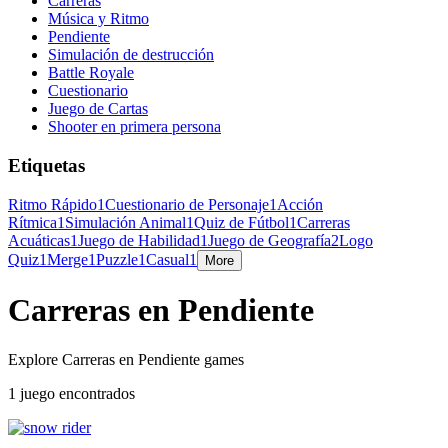
Carreras
Música y Ritmo
Pendiente
Simulación de destrucción
Battle Royale
Cuestionario
Juego de Cartas
Shooter en primera persona
Etiquetas
Ritmo Rápido
1
Cuestionario de Personaje
1
Acción
Rítmica
1
Simulación Animal
1
Quiz de Fútbol
1
Carreras
Acuáticas
1
Juego de Habilidad
1
Juego de Geografía
2
Logo
Quiz
1
Merge
1
Puzzle
1
Casual
1
More
Carreras en Pendiente
Explore Carreras en Pendiente games
1 juego encontrados