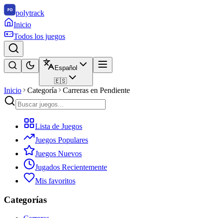
polytrack
Inicio
Todos los juegos
Español
🇪🇸
Inicio
Categoría
Carreras en Pendiente
Lista de Juegos
Juegos Populares
Juegos Nuevos
Jugados Recientemente
Mis favoritos
Categorías