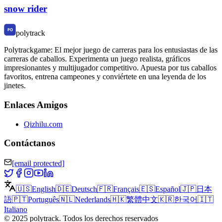
snow rider
polytrack
Polytrackgame: El mejor juego de carreras para los entusiastas de las
carreras de caballos. Experimenta un juego realista, gráficos
impresionantes y multijugador competitivo. Apuesta por tus caballos
favoritos, entrena campeones y conviértete en una leyenda de los
jinetes.
Enlaces Amigos
Qizhilu.com
Contáctanos
[email protected]
🇺🇸
English
🇩🇪
Deutsch
🇫🇷
Français
🇪🇸
Español
🇯🇵
日本
語
🇵🇹
Português
🇳🇱
Nederlands
🇭🇰
繁體中文
🇰🇷
한국어
🇮🇹
Italiano
©
2025
polytrack
.
Todos los derechos reservados