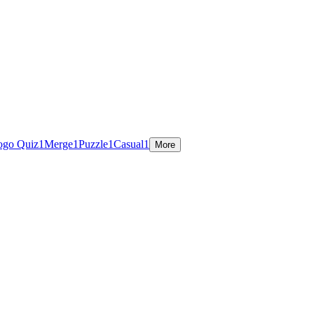
ogo Quiz
1
Merge
1
Puzzle
1
Casual
1
More