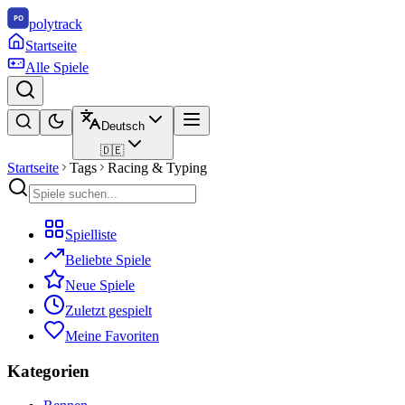
polytrack
Startseite
Alle Spiele
Deutsch
🇩🇪
Startseite
Tags
Racing & Typing
Spielliste
Beliebte Spiele
Neue Spiele
Zuletzt gespielt
Meine Favoriten
Kategorien