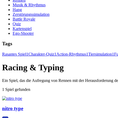
Rennen
Musik & Rhythmus
Hang
Zerstörungssimulation
Battle Royale
Quiz
Kartenspiel
Ego-Shooter
Tags
Rasantes Spiel
1
Charakter-Quiz
1
Action-Rhythmus
1
Tiersimulation
1
Fu
Racing & Typing
Ein Spiel, das die Aufregung von Rennen mit der Herausforderung des 
1 Spiel gefunden
nitro type