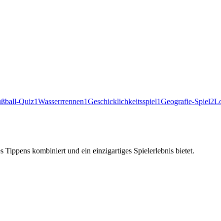
ßball-Quiz
1
Wasserrrennen
1
Geschicklichkeitsspiel
1
Geografie-Spiel
2
L
Tippens kombiniert und ein einzigartiges Spielerlebnis bietet.