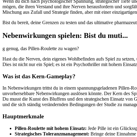
Wenn du dich nach psychologischer Spannung, strategischer Tiefe und 
mögen, die ihren Verstand und ihre Nerven herausfordern und sorgfä
Mischung aus Zufall und Strategie finden, aber mit einer einzigartig
Bist du bereit, deine Grenzen zu testen und das ultimative pharmaz
Nebenwirkungen spielen: Bist du muti...
g genug, das Pillen-Roulette zu wagen?
Hast du die Nerven, dein eigenes Wohlbefinden aufs Spiel zu setzen,
Dies ist nicht nur ein Spiel; es ist ein Psychothriller mit hohem Einsa
Was ist das Kern-Gameplay?
In Nebenwirkungen trittst du in einem spannungsgeladenen Pillen-Rou
unvorhersehbare Nebenwirkungen auslösen könnte. Der Kern des Spiel
Du musst die Kunst des Bluffens und den strategischen Einsatz von 
und die sich ständig verändernden Bedingungen der Studie zu manage
Hauptmerkmale
Pillen-Roulette mit hohem Einsatz:
Jede Pille ist ein Glückss
Strategisches Toleranzmanagement:
Bringe deine Einnahme i