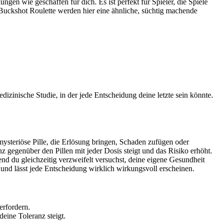
en wie geschaffen für dich. Es ist perfekt für Spieler, die Spiele
Buckshot Roulette werden hier eine ähnliche, süchtig machende
zinische Studie, in der jede Entscheidung deine letzte sein könnte.
ysteriöse Pille, die Erlösung bringen, Schaden zufügen oder
gegenüber den Pillen mit jeder Dosis steigt und das Risiko erhöht.
 du gleichzeitig verzweifelt versuchst, deine eigene Gesundheit
nd lässt jede Entscheidung wirklich wirkungsvoll erscheinen.
erfordern.
ine Toleranz steigt.