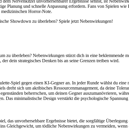
dem Nervenkitzel unvorhersehbarer Ergebnisse sehnst, ist Nebenwirkung
ltige Planung und schnelle Anpassung erfordern. Fans von Spielen wie 
en medizinischen Horror-Note.
eutische Showdown zu überleben? Spiele jetzt Nebenwirkungen!
 um zu überleben? Nebenwirkungen stürzt dich in eine beklemmende medi
tz, der dein strategisches Denken bis an seine Grenzen treiben wird.
lette-Spiel gegen einen KI-Gegner an. In jeder Runde wählst du eine m
s dreht sich um akribisches Ressourcenmanagement, da deine Toleranz 
Gegenständen beherrschen, um deinen Gegner auszumanövrieren, während
n. Das minimalistische Design verstärkt die psychologische Spannung u
piel, das unvorhersehbare Ergebnisse bietet, die sorgfältige Überlegung 
ns Gleichgewicht, um tödliche Nebenwirkungen zu vermeiden, wenn de