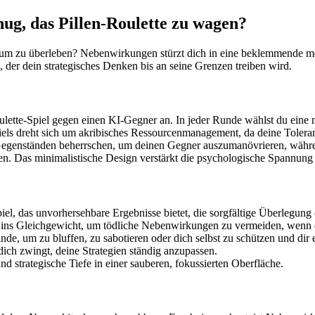
ug, das Pillen-Roulette zu wagen?
 um zu überleben? Nebenwirkungen stürzt dich in eine beklemmende medi
tz, der dein strategisches Denken bis an seine Grenzen treiben wird.
lette-Spiel gegen einen KI-Gegner an. In jeder Runde wählst du eine m
s dreht sich um akribisches Ressourcenmanagement, da deine Toleranz 
Gegenständen beherrschen, um deinen Gegner auszumanövrieren, während
n. Das minimalistische Design verstärkt die psychologische Spannung u
piel, das unvorhersehbare Ergebnisse bietet, die sorgfältige Überlegung 
ns Gleichgewicht, um tödliche Nebenwirkungen zu vermeiden, wenn de
e, um zu bluffen, zu sabotieren oder dich selbst zu schützen und dir 
 dich zwingt, deine Strategien ständig anzupassen.
d strategische Tiefe in einer sauberen, fokussierten Oberfläche.