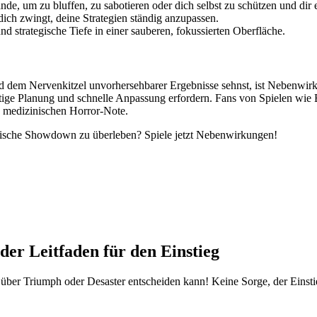
e, um zu bluffen, zu sabotieren oder dich selbst zu schützen und dir 
 dich zwingt, deine Strategien ständig anzupassen.
d strategische Tiefe in einer sauberen, fokussierten Oberfläche.
dem Nervenkitzel unvorhersehbarer Ergebnisse sehnst, ist Nebenwirkung
ltige Planung und schnelle Anpassung erfordern. Fans von Spielen wie 
en medizinischen Horror-Note.
eutische Showdown zu überleben? Spiele jetzt Nebenwirkungen!
nder Leitfaden für den Einstieg
über Triumph oder Desaster entscheiden kann! Keine Sorge, der Einstieg