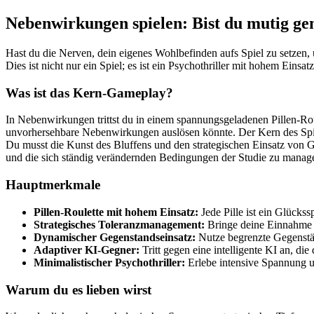
Nebenwirkungen spielen: Bist du mutig gen
Hast du die Nerven, dein eigenes Wohlbefinden aufs Spiel zu setzen,
Dies ist nicht nur ein Spiel; es ist ein Psychothriller mit hohem Einsa
Was ist das Kern-Gameplay?
In Nebenwirkungen trittst du in einem spannungsgeladenen Pillen-Rou
unvorhersehbare Nebenwirkungen auslösen könnte. Der Kern des Spiel
Du musst die Kunst des Bluffens und den strategischen Einsatz von 
und die sich ständig verändernden Bedingungen der Studie zu manage
Hauptmerkmale
Pillen-Roulette mit hohem Einsatz:
Jede Pille ist ein Glückss
Strategisches Toleranzmanagement:
Bringe deine Einnahme i
Dynamischer Gegenstandseinsatz:
Nutze begrenzte Gegenständ
Adaptiver KI-Gegner:
Tritt gegen eine intelligente KI an, die
Minimalistischer Psychothriller:
Erlebe intensive Spannung un
Warum du es lieben wirst